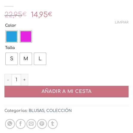
El
El
22,95
14,95
€
€
precio
precio
LIMPIAR
Color
original
actual
era:
es:
22,95€.
14,95€.
Talla
S
M
L
BLUSA AINA cantidad
AÑADIR A MI CESTA
Categorías:
BLUSAS
,
COLECCIÓN