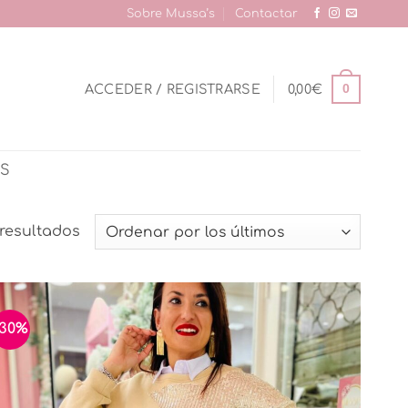
Sobre Mussa’s
Contactar
0
ACCEDER / REGISTRARSE
0,00
€
AS
Ordenado
resultados
por
los
últimos
-30%