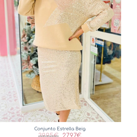
Conjunto Estrella Beig
El
El
39,95
€
27,97
€