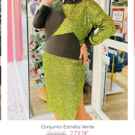
Conjunto Estrella Verde
El
El
39,95
€
27,97
€