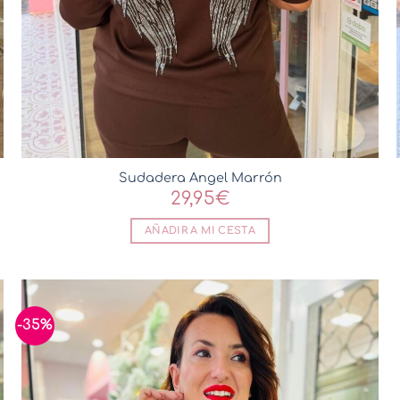
Sudadera Angel Marrón
29,95
€
AÑADIR A MI CESTA
-35%