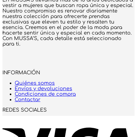
En MUSSA’S llevamos más de 15 años dedicados a
vestir a mujeres que buscan ropa única y especial.
Nuestro compromiso es renovar diariamente
nuestra colección para ofrecerte prendas
exclusivas que eleven tu estilo y resalten tu
esencia. Creemos en el poder de la moda para
hacerte sentir única y especial en cada momento.
Con MUSSA’S, cada detalle está seleccionado
para ti.
INFORMACIÓN
Quiénes somos
Envíos y devoluciones
Condiciones de compra
Contactar
REDES SOCIALES
V