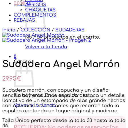
0,00
€
0
ABRIGOS
CHAQUETAS
COMPLEMENTOS
REBAJAS
Inicio
/
COLECCIÓN
/
SUDADERAS
No hay productos en el carrito.
Volver a la tienda
0
Carrito
Sudadera Angel Marrón
29,95
€
Sudadera marrón, con capucha y un diseño
sencillo al frente. En la espalda destaca un detalle
No hay productos en el carrito.
llamativo de un estampado de alas grande hechas
Volver a la tienda
con aplicaciones brillantes que recorren toda la
espalda apotando un toque original y moderno.
Talla Única perfecto desde la talla 38 hasta la talla
46.
RECUERDA: No podemos reservar los