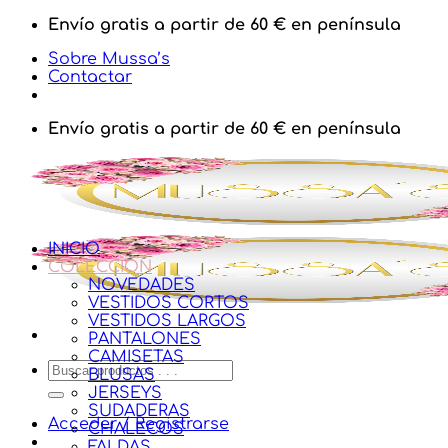
Saltar
Envío gratis a partir de 60 € en península
al
Sobre Mussa’s
contenido
Contactar
Envío gratis a partir de 60 € en península
INICIO
COLECCIÓN
NOVEDADES
VESTIDOS CORTOS
VESTIDOS LARGOS
PANTALONES
CAMISETAS
Buscar
BLUSAS
por:
JERSEYS
SUDADERAS
Acceder / Registrarse
CHALECOS
FALDAS