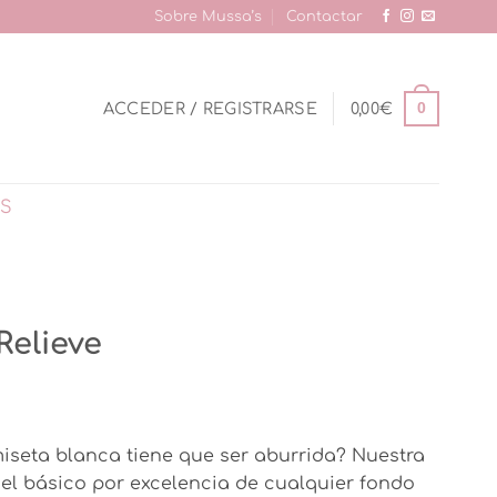
Sobre Mussa’s
Contactar
0
ACCEDER / REGISTRARSE
0,00
€
AS
Relieve
io
iseta blanca tiene que ser aburrida? Nuestra
al
el básico por excelencia de cualquier fondo