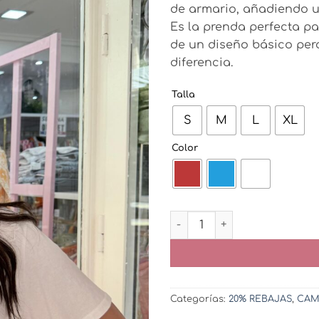
de armario, añadiendo u
18,95€.
15,16
Es la prenda perfecta p
de un diseño básico per
diferencia.
Talla
S
M
L
XL
Color
Camiseta Flor Relieve cant
Categorías:
20% REBAJAS
,
CAM