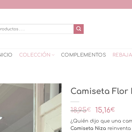
NICIO
COLECCIÓN
COMPLEMENTOS
REBAJ
Camiseta Flor 
El
El
18,95
15,16
€
€
precio
prec
¿Quién dijo que una cam
original
actu
Camiseta Niza
reinventa 
era:
es: