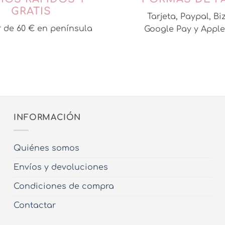
opciones
GRATIS
Tarjeta, Paypal, Bi
se
r de 60 € en península
Google Pay y Apple
pueden
elegir
en
la
página
de
producto
INFORMACIÓN
Quiénes somos
Envíos y devoluciones
Condiciones de compra
Contactar