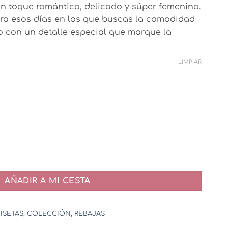
n toque romántico, delicado y súper femenino.
€.
ara esos días en los que buscas la comodidad
o con un detalle especial que marque la
LIMPIAR
idad
AÑADIR A MI CESTA
ISETAS
,
COLECCIÓN
,
REBAJAS