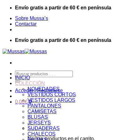
Saltar
Envío gratis a partir de 60 € en península
al
Sobre Mussa’s
contenido
Contactar
Envío gratis a partir de 60 € en península
Buscar
INICIO
por:
COLECCIÓN
NOVEDADES
Acceder / Registrarse
VESTIDOS CORTOS
VESTIDOS LARGOS
0,00
€
0
PANTALONES
CAMISETAS
BLUSAS
JERSEYS
SUDADERAS
CHALECOS
No hay productos en el carrito.
FALDAS