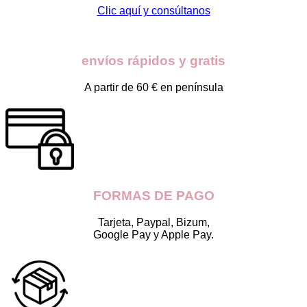
opciones
Clic aquí y consúltanos
se
pueden
elegir
envíos rápidos y gratis
en
la
página
A partir de 60 € en península
de
producto
FORMAS DE PAGO
Tarjeta, Paypal, Bizum,
Google Pay y Apple Pay.