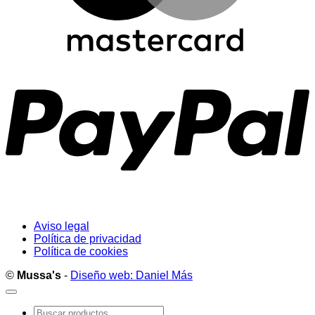
P
Aviso legal
Política de privacidad
Política de cookies
©
Mussa's
-
Diseño web: Daniel Más
Buscar