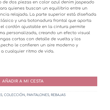
to de dos piezas en color azul denim jaspeado
5€.
para quienes buscan un equilibrio entre un
egancia relajada. La parte superior está diseñada
clásico y una botonadura frontal que aporta
 el cordón ajustable en la cintura permite
orma personalizada, creando un efecto visual
gas cortas con detalle de vuelta y los
l pecho le confieren un aire moderno y
a cualquier ritmo de vida.
dad
AÑADIR A MI CESTA
AS
,
COLECCIÓN
,
PANTALONES
,
REBAJAS