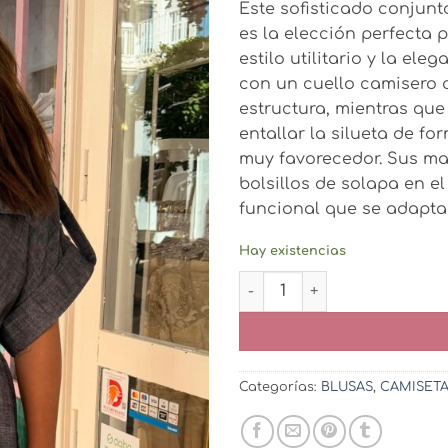
Este sofisticado conjun
49,95€.
29,9
es la elección perfecta 
estilo utilitario y la el
con un cuello camisero 
estructura, mientras que
entallar la silueta de f
muy favorecedor. Sus man
bolsillos de solapa en e
funcional que se adapta 
Hay existencias
Conjunto Triana Azul canti
Categorías:
BLUSAS
,
CAMISET