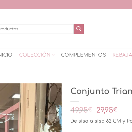
NICIO
COLECCIÓN
COMPLEMENTOS
REBAJ
Conjunto Tria
El
El
49,95
29,95
€
€
precio
pre
De sisa a sisa 62 CM y P
original
act
era:
es: