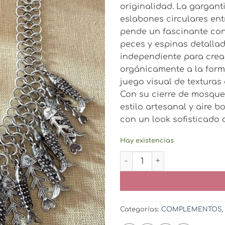
originalidad. La gargan
eslabones circulares en
pende un fascinante con
peces y espinas detalla
independiente para crea
orgánicamente a la forma
juego visual de texturas
Con su cierre de mosquet
estilo artesanal y aire 
con un look sofisticado 
Hay existencias
Gargantilla Peces Plata can
Categorías:
COMPLEMENTOS
,