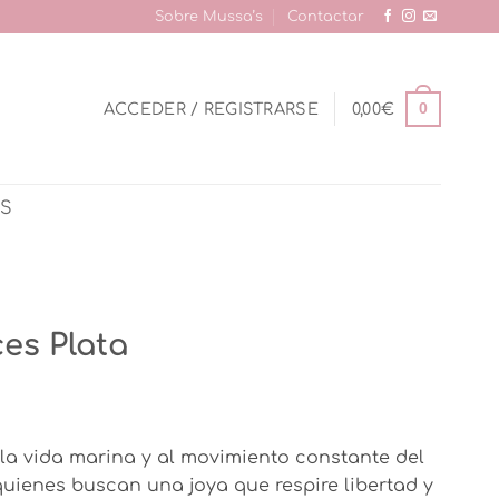
Sobre Mussa’s
Contactar
0
ACCEDER / REGISTRARSE
0,00
€
AS
ces Plata
la vida marina y al movimiento constante del
uienes buscan una joya que respire libertad y