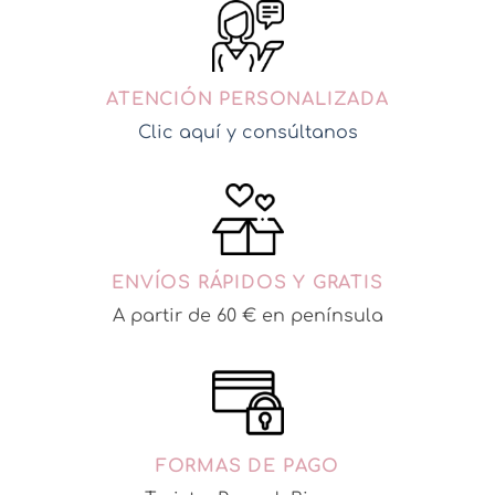
variantes.
Las
opciones
se
ATENCIÓN PERSONALIZADA
pueden
elegir
Clic aquí y consúltanos
en
la
página
de
producto
ENVÍOS RÁPIDOS Y GRATIS
A partir de 60 € en península
FORMAS DE PAGO