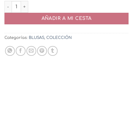
MAXI BLUSA CAROL cantidad
AÑADIR A MI CESTA
Categorías:
BLUSAS
,
COLECCIÓN
Blusón Lirios
32,95
€
VER OPCIONES
Este