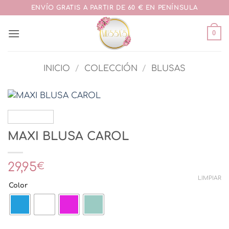
Saltar
ENVÍO GRATIS A PARTIR DE 60 € EN PENÍNSULA
al
contenido
0
INICIO
/
COLECCIÓN
/
BLUSAS
MAXI BLUSA CAROL
29,95
€
LIMPIAR
Color