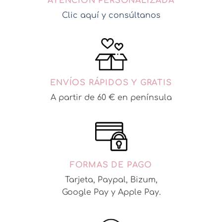
ATENCIÓN PERSONALIZADA
pueden
elegir
Clic aquí y consúltanos
en
la
página
de
producto
ENVÍOS RÁPIDOS Y GRATIS
A partir de 60 € en península
FORMAS DE PAGO
Tarjeta, Paypal, Bizum,
Google Pay y Apple Pay.