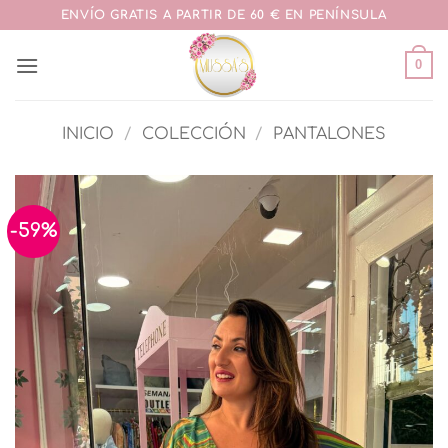
Saltar
ENVÍO GRATIS A PARTIR DE 60 € EN PENÍNSULA
al
contenido
0
INICIO
/
COLECCIÓN
/
PANTALONES
-59%