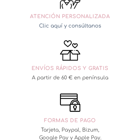
opciones
se
ATENCIÓN PERSONALIZADA
pueden
elegir
Clic aquí y consúltanos
en
la
página
de
producto
ENVÍOS RÁPIDOS Y GRATIS
A partir de 60 € en península
FORMAS DE PAGO
Tarjeta, Paypal, Bizum,
Google Pay y Apple Pay.