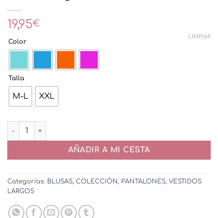
19,95
€
LIMPIAR
Color
Talla
M-L
XXL
Mono Tánger cantidad
AÑADIR A MI CESTA
Categorías:
BLUSAS
,
COLECCIÓN
,
PANTALONES
,
VESTIDOS
LARGOS