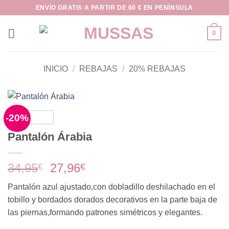
Saltar
ENVÍO GRATIS A PARTIR DE 60 € EN PENÍNSULA
al
contenido
0
INICIO
/
REBAJAS
/
20% REBAJAS
-20%
Pantalón Árabia
El
El
34,95
27,96
€
€
precio
precio
Pantalón azul ajustado,con dobladillo deshilachado en el
original
actual
tobillo y bordados dorados decorativos en la parte baja de
era:
es:
las piernas,formando patrones simétricos y elegantes.
34,95€.
27,96€.