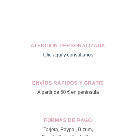
AÑADIR A MI CESTA
original
actual
era:
es:
49,95€.
39,96€.
ATENCIÓN PERSONALIZADA
Clic aquí y consúltanos
ENVÍOS RÁPIDOS Y GRATIS
A partir de 60 € en península
FORMAS DE PAGO
Tarjeta, Paypal, Bizum,