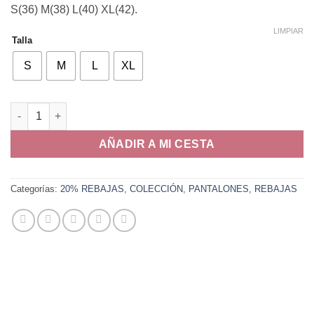
S(36) M(38) L(40) XL(42).
LIMPIAR
Talla
S
M
L
XL
Pantalón Árabia cantidad
AÑADIR A MI CESTA
Categorías:
20% REBAJAS
,
COLECCIÓN
,
PANTALONES
,
REBAJAS