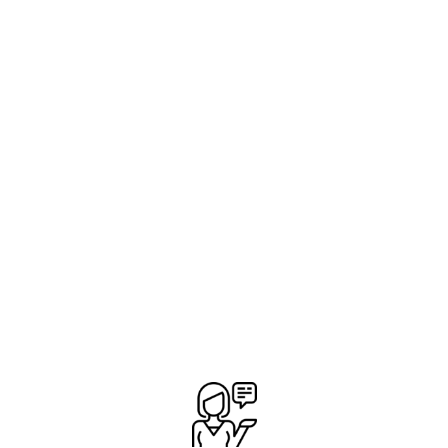
Mono Bicolor Naranja Marrón
34,95
€
AÑADIR A MI CESTA