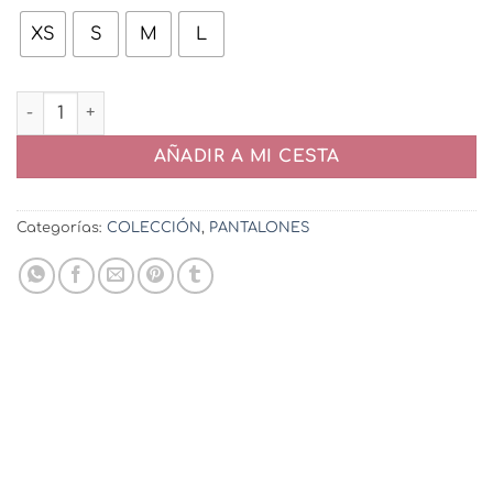
XS
S
M
L
Pantalón Cañero cantidad
AÑADIR A MI CESTA
Categorías:
COLECCIÓN
,
PANTALONES