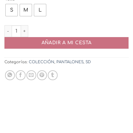
S
M
L
Pantalón Zig Zag cantidad
AÑADIR A MI CESTA
Categorías:
COLECCIÓN
,
PANTALONES
,
SD