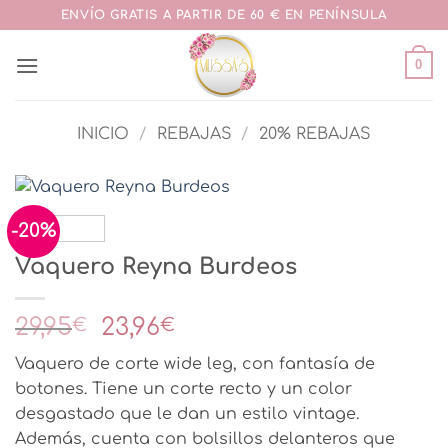
Saltar
ENVÍO GRATIS A PARTIR DE 60 € EN PENÍNSULA
al
contenido
0
INICIO
/
REBAJAS
/
20% REBAJAS
-20%
Vaquero Reyna Burdeos
El
El
29,95
23,96
€
€
precio
precio
Vaquero de corte wide leg, con fantasía de
original
actual
botones. Tiene un corte recto y un color
era:
es:
desgastado que le dan un estilo vintage.
29,95€.
23,96€.
Además, cuenta con bolsillos delanteros que