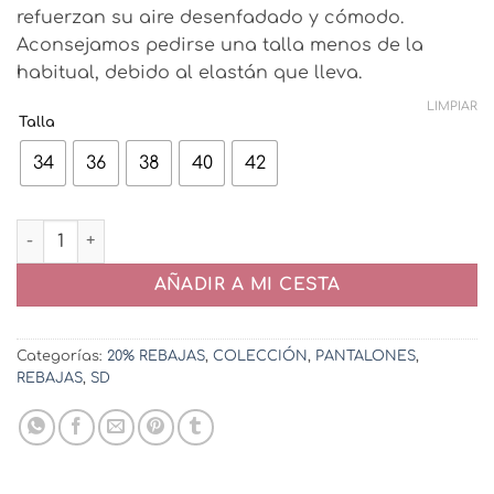
refuerzan su aire desenfadado y cómodo.
Aconsejamos pedirse una talla menos de la
habitual, debido al elastán que lleva.
LIMPIAR
Talla
34
36
38
40
42
Vaquero Reyna Burdeos cantidad
AÑADIR A MI CESTA
Categorías:
20% REBAJAS
,
COLECCIÓN
,
PANTALONES
,
REBAJAS
,
SD