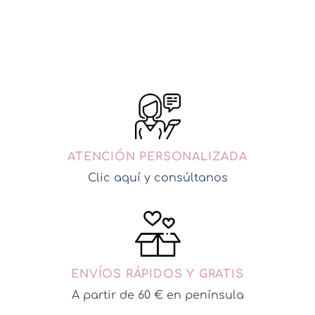
El
El
49,95
€
39,96
€
precio
precio
original
actual
AÑADIR A MI CESTA
era:
es:
49,95€.
39,96€.
ATENCIÓN PERSONALIZADA
Clic aquí y consúltanos
ENVÍOS RÁPIDOS Y GRATIS
A partir de 60 € en península