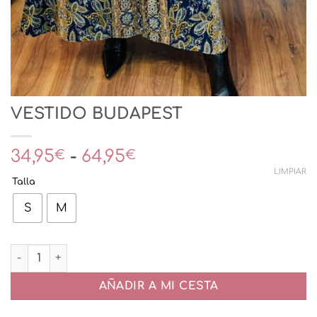
VESTIDO BUDAPEST
Rango
34,95
-
64,95
€
€
de
LIMPIAR
Talla
precios:
desde
S
M
34,95€
hasta
VESTIDO BUDAPEST cantidad
64,95€
AÑADIR A MI CESTA