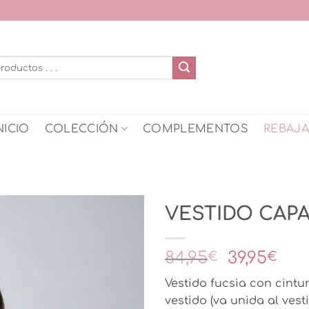
NICIO
COLECCIÓN
COMPLEMENTOS
REBAJ
VESTIDO CAP
El
El
84,95
39,95
€
€
precio
pre
Vestido fucsia con cintu
original
act
vestido (va unida al vesti
era:
es: