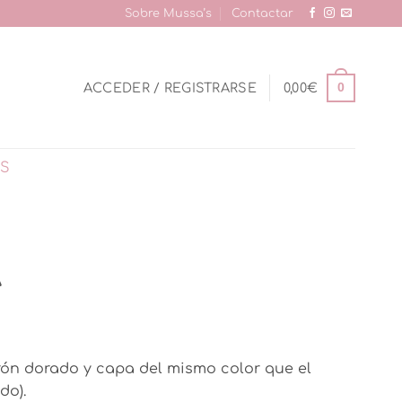
Sobre Mussa’s
Contactar
0
ACCEDER / REGISTRARSE
0,00
€
AS
A
cio
rón dorado y capa del mismo color que el
ual
do).