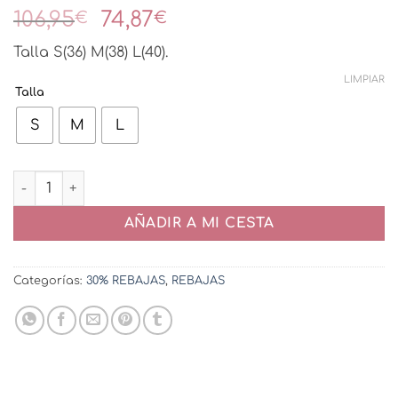
El
El
106,95
74,87
€
€
precio
precio
Talla S(36) M(38) L(40).
original
actual
era:
es:
LIMPIAR
Talla
106,95€.
74,87€.
S
M
L
Vestido Marbella Flecos cantidad
AÑADIR A MI CESTA
Categorías:
30% REBAJAS
,
REBAJAS