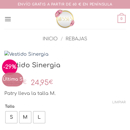
Saltar
ENVÍO GRATIS A PARTIR DE 60 € EN PENÍNSULA
al
contenido
0
INICIO
/
REBAJAS
Vestido Sinergia
-29%
Última S
El
El
34,95
24,95
€
€
precio
precio
Patry lleva la talla M.
original
actual
era:
es:
LIMPIAR
Talla
34,95€.
24,95€.
S
M
L