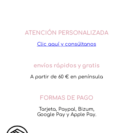
El
El
19,95
€
15,96
€
se
pueden
precio
precio
VER OPCIONES
elegir
Este
original
actual
en
producto
era:
es:
la
tiene
19,95€.
15,96€.
página
múltiples
ATENCIÓN PERSONALIZADA
de
variantes.
producto
Las
Clic aquí y consúltanos
opciones
se
pueden
elegir
envíos rápidos y gratis
en
la
A partir de 60 € en península
página
de
producto
FORMAS DE PAGO
Tarjeta, Paypal, Bizum,
Google Pay y Apple Pay.