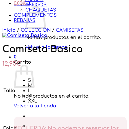
0,00
€
0
ABRIGOS
CHAQUETAS
COMPLEMENTOS
REBAJAS
Inicio
/
COLECCIÓN
/
CAMISETAS
No hay productos en el carrito.
Camiseta Basica
Volver a la tienda
0
Carrito
12,95
€
S
M
Talla
L
XL
No hay productos en el carrito.
XXL
Volver a la tienda
RECUERDA: No podemos reservar los
Color