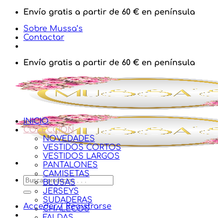
Saltar
Envío gratis a partir de 60 € en península
al
Sobre Mussa’s
contenido
Contactar
Envío gratis a partir de 60 € en península
INICIO
COLECCIÓN
NOVEDADES
VESTIDOS CORTOS
VESTIDOS LARGOS
PANTALONES
CAMISETAS
Buscar
BLUSAS
por:
JERSEYS
SUDADERAS
Acceder / Registrarse
CHALECOS
FALDAS