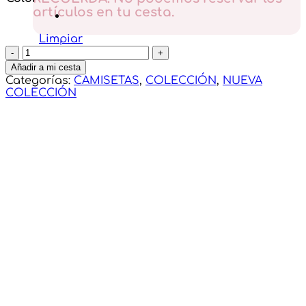
artículos en tu cesta.
Limpiar
Camiseta
Basica
Añadir a mi cesta
cantidad
Categorías:
CAMISETAS
,
COLECCIÓN
,
NUEVA
COLECCIÓN